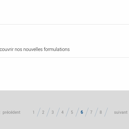
ouvrir nos nouvelles formulations
précédent
1
2
3
4
5
6
7
8
suivant