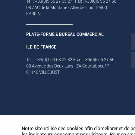
Tél. : +33(0)5 55 27 65 27 Fax : +33(0)5 55 27 66
08 ZAC de la Montane - Allée des Iris 19800
EYREIN
PLATE-FORME & BUREAU COMMERCIAL
ILE-DE-FRANCE
Tél. : +33(0)1 69 53 02 32 Fax : +33(0)5 55 27 66
08 Avenue des Deux Lacs - ZA Courtaboeuf 7
91140 VILLEJUST
PLAN DU SITE
Notre site utilise des cookies afin d'améliorer et de p
les indicateurs concernant nos visiteurs. Pour en sav