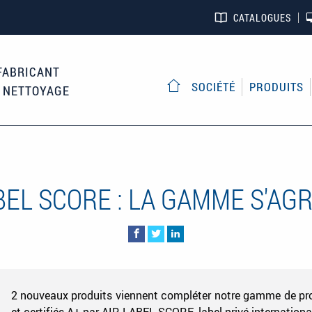
CATALOGUES
FABRICANT
SOCIÉTÉ
PRODUITS
E NETTOYAGE
ACCUEIL
BEL SCORE : LA GAMME S'AGR
2 nouveaux produits viennent compléter notre gamme de pro
et certifiés A+ par AIR LABEL SCORE, label privé international