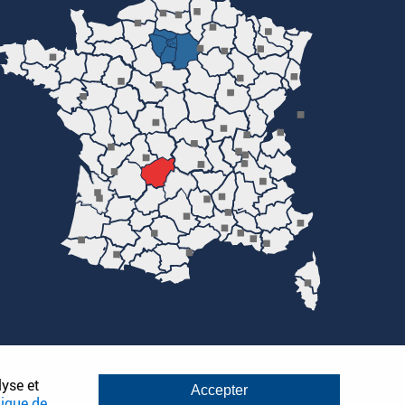
lyse et
Accepter
tique de